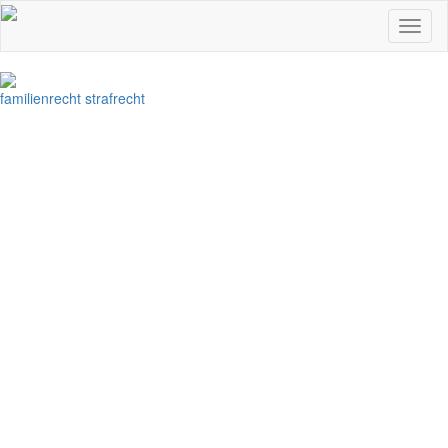
Toggl
Navig
familienrecht
strafrecht